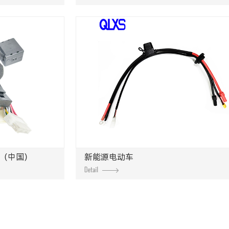
云（中国）
新能源电动车