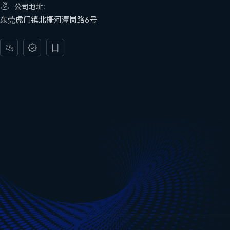

公司地址：
东莞虎门镇北栅河潭岗路6号


