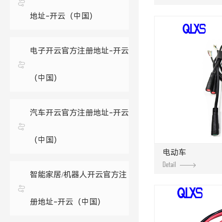
地址-开云（中国）
电子开云官方注册地址-开云
（中国）
汽车开云官方注册地址-开云
（中国）
电动车
智能家居/机器人开云官方注
册地址-开云（中国）