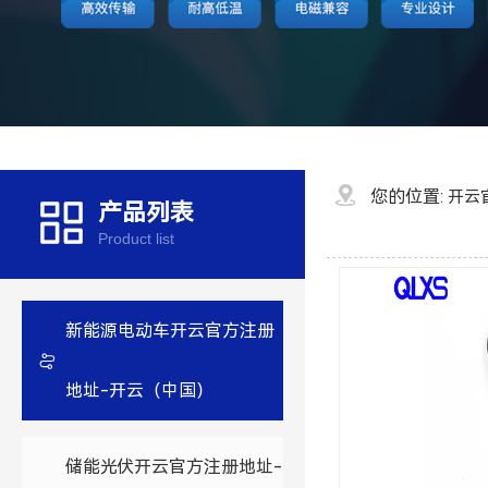
您的位置:
开云
产品列表
Product list
新能源电动车开云官方注册
地址-开云（中国）
储能光伏开云官方注册地址-