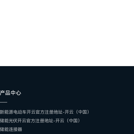
产品中心
新能源电动车开云官方注册地址-开云（中国）
储能光伏开云官方注册地址-开云（中国）
储能连接器