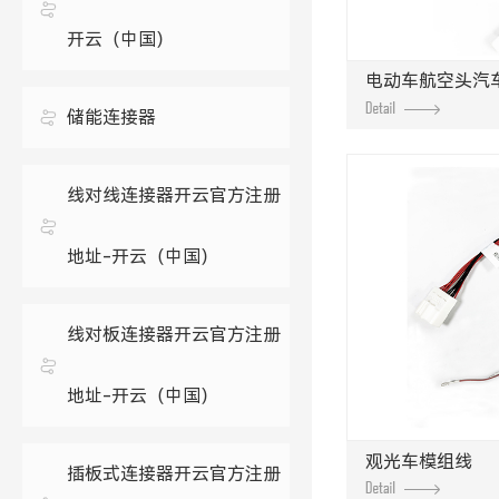
开云（中国）
电动车航空头汽
储能连接器
线对线连接器开云官方注册
地址-开云（中国）
线对板连接器开云官方注册
地址-开云（中国）
观光车模组线
插板式连接器开云官方注册