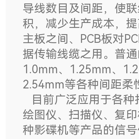
导线数目及间距，使联
积，减少生产成本，提
主板之间、PCB板对P
据传输线缆之用。普通的
1.0mm、1.25mm、1.
2.54mm等各种间距
目前广泛应用于各种
绘图仪、扫描仪、复印
种影碟机等产品的信号