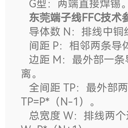
G型：两端直接焊锡
东莞端子线FFC技术
导体数 N：排线中
间距 P：相邻两条
边距 M：最外部一
离。
全间距 TP：最外部
TP=P*（N-1）。
总宽度 W：排线两