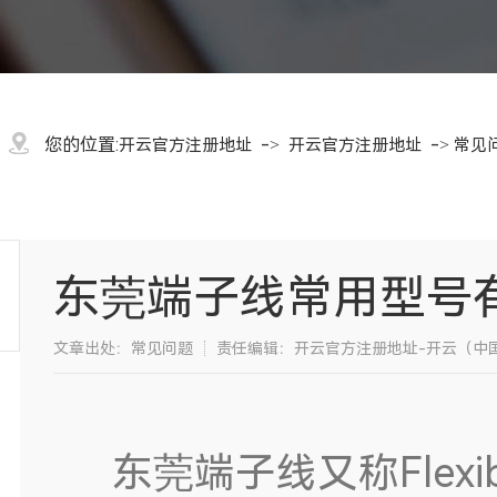
您的位置:
->
->
开云官方注册地址
开云官方注册地址
常见
东莞端子线常用型号
文章出处：常见问题
责任编辑：开云官方注册地址-开云（中
东莞端子线又称Flexibl