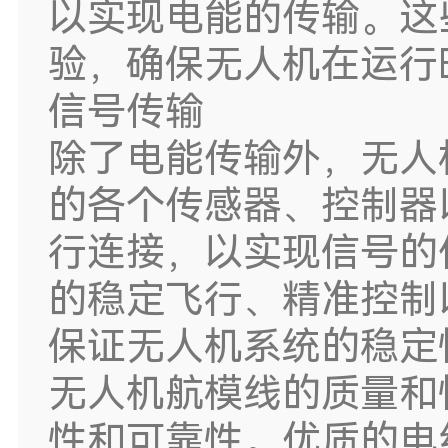
以实现电能的传输。这
验，确保无人机在运行
信号传输
除了电能传输外，无人
的各个传感器、控制器
行连接，以实现信号的
的稳定飞行、精准控制
保证无人机系统的稳定
无人机航模线的质量和
性和可靠性。优质的电