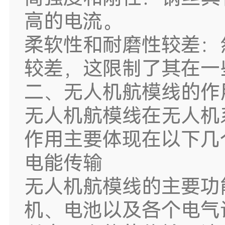
高的电流。
柔软性和耐磨性较差：
较差，这限制了其在一
二、无人机航模线的作
无人机航模线在无人机
作用主要体现在以下几
电能传输
无人机航模线的主要功
机、电池以及各个电气