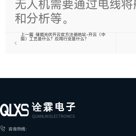
无人机需要通过电线将
和分析等。
上一篇:
储能光伏开云官方注册地址-开云（中
国）工艺是什么？应用行业是什么？
诠霖电子
QUANLIN ELECTRONICS

咨询热线：