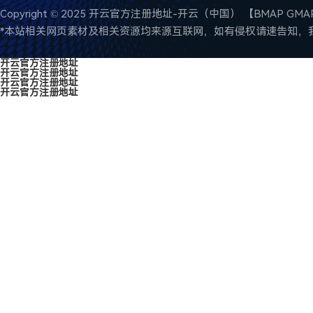
Copyright © 2025 开云官方注册地址-开云（中国） 【
BMAP
GMA
*本站相关网页素材及相关资源均来源互联网，如有侵权请速告知，我
开云官方注册地址
开云官方注册地址
开云官方注册地址
开云官方注册地址