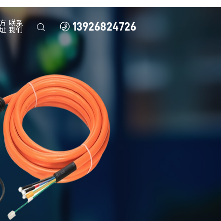
方
联系
13926824726


址
我们