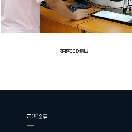
研磨CCD测试
走进诠霖