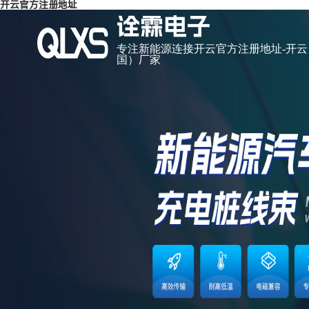
开云官方注册地址
诠霖电子
专注新能源连接开云官方注册地址-开云
国）厂家
走进诠霖电子
开云官方注册地址
开云官方注册地址-开云（中国） 是一家自主研发、生产和销售连
开云官方注册地址-开云（中国） 是一家自主研发、生产和销售连
年 8 月份，座落 于“世界工厂”之称的东莞市虎门镇，交通十分
年 8 月份，座落 于“世界工厂”之称的东莞市虎门镇，交通十分
公司简介
公司动态
开云官方注册地址
行业资讯
组织架
常见问
企业形象
合作伙伴