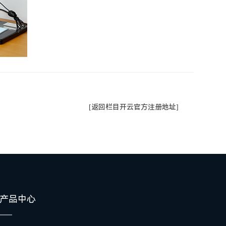
[返回栏目开云官方注册地址]
产品中心