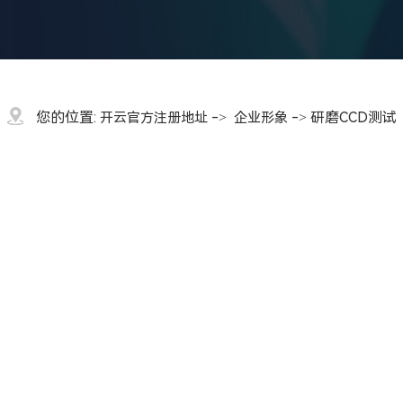
您的位置:
->
-> 研磨CCD测试
开云官方注册地址
企业形象