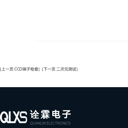
[上一页:CCD端子检查]
[下一页:二次元测试]
诠霖电子
QUANLIN ELECTRONICS